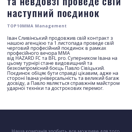
та невдовзі проведе свій
наступний поєдинок
TOP10MMA Management
Іван Сливінський продовжив свій контракт з
нашою агенцією та 1 листопада проведе свій
черговий професійний поєдинок в рамках
професійного вечора ММА
від HAZARD FC та BFL pro. Суперником Івана на
цьому турнірі стане видовищний та
безкомпромісний боєць Павло Сівіцький.
Поєдинок обіцяє бути справді цікавим, адже на
стороні Івана універсальність та великий багаж
досвіду, а Павло являється справжнім майстром
ударної техніки та дострокових перемог.
Наша компанія зробить все можливе для того,